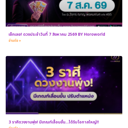
เช็กเลย! ดวงประจำวันที่ 7 สิงหาคม 2569 BY Horoworld
อ่านต่อ »
3 ราศีดวงงานพุ่ง! มีเกณฑ์เลื่อนขั้น…ได้รับโอกาสใหญ่!!