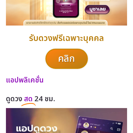
รับดวงฟรีเฉพาะบุคคล
คลิก
แอปพลิเคชั่น
ดูดวง
สด
24 ชม.