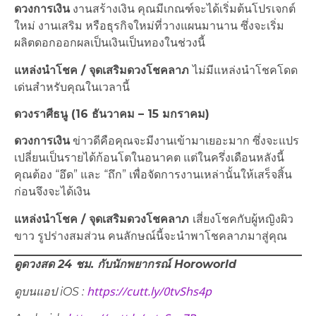
ดวงการเงิน
งานสร้างเงิน คุณมีเกณฑ์จะได้เริ่มต้นโปรเจกต์
ใหม่ งานเสริม หรือธุรกิจใหม่ที่วางแผนมานาน ซึ่งจะเริ่ม
ผลิตดอกออกผลเป็นเงินเป็นทองในช่วงนี้
แหล่งนำโชค / จุดเสริมดวงโชคลาภ
ไม่มีแหล่งนำโชคโดด
เด่นสำหรับคุณในเวลานี้
ดวงราศีธนู (16 ธันวาคม – 15 มกราคม)
ดวงการเงิน
ข่าวดีคือคุณจะมีงานเข้ามาเยอะมาก ซึ่งจะแปร
เปลี่ยนเป็นรายได้ก้อนโตในอนาคต แต่ในครึ่งเดือนหลังนี้
คุณต้อง “อึด” และ “ถึก” เพื่อจัดการงานเหล่านั้นให้เสร็จสิ้น
ก่อนจึงจะได้เงิน
แหล่งนำโชค / จุดเสริมดวงโชคลาภ
เสี่ยงโชคกับผู้หญิงผิว
ขาว รูปร่างสมส่วน คนลักษณ์นี้จะนำพาโชคลาภมาสู่คุณ
ดูดวงสด 24 ชม. กับนักพยากรณ์ Horoworld
https://cutt.ly/0tvShs4p
ดูบนแอป iOS :