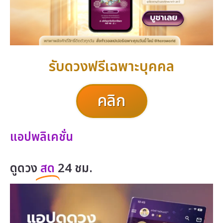
รับดวงฟรีเฉพาะบุคคล
คลิก
แอปพลิเคชั่น
ดูดวง
สด
24 ชม.