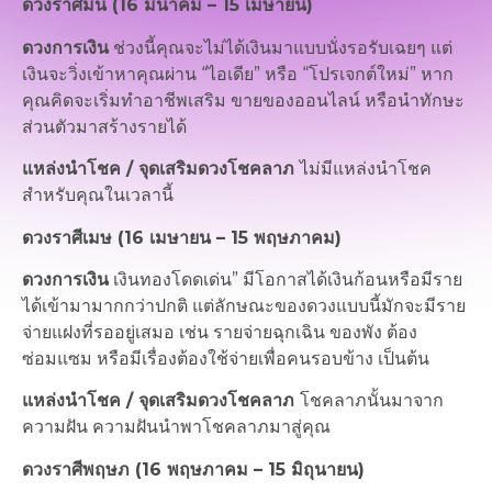
ดวงราศีมีน (16 มีนาคม – 15 เมษายน)
ดวงการเงิน
ช่วงนี้คุณจะไม่ได้เงินมาแบบนั่งรอรับเฉยๆ แต่
เงินจะวิ่งเข้าหาคุณผ่าน “ไอเดีย” หรือ “โปรเจกต์ใหม่” หาก
คุณคิดจะเริ่มทำอาชีพเสริม ขายของออนไลน์ หรือนำทักษะ
ส่วนตัวมาสร้างรายได้
แหล่งนำโชค / จุดเสริมดวงโชคลาภ
ไม่มีแหล่งนำโชค
สำหรับคุณในเวลานี้
ดวงราศีเมษ (16 เมษายน – 15 พฤษภาคม)
ดวงการเงิน
เงินทองโดดเด่น” มีโอกาสได้เงินก้อนหรือมีราย
ได้เข้ามามากกว่าปกติ แต่ลักษณะของดวงแบบนี้มักจะมีราย
จ่ายแฝงที่รออยู่เสมอ เช่น รายจ่ายฉุกเฉิน ของพัง ต้อง
ซ่อมแซม หรือมีเรื่องต้องใช้จ่ายเพื่อคนรอบข้าง เป็นต้น
แหล่งนำโชค / จุดเสริมดวงโชคลาภ
โชคลาภนั้นมาจาก
ความฝัน ความฝันนำพาโชคลาภมาสู่คุณ
ดวงราศีพฤษภ (16 พฤษภาคม – 15 มิถุนายน)